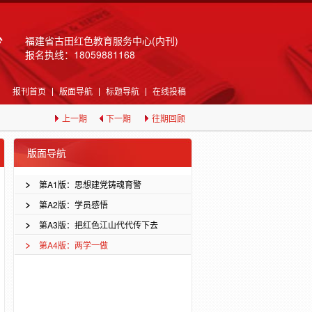
福建省古田红色教育服务中心(内刊)
报名执线：18059881168
报刊首页
版面导航
标题导航
在线投稿
上一期
下一期
往期回顾
版面导航
第A1版：思想建党铸魂育警
第A2版：学员感悟
第A3版：把红色江山代代传下去
第A4版：两学一做