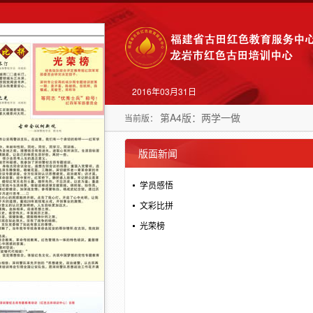
2016年03月31日
第A4版：两学一做
当前版：
版面新闻
学员感悟
文彩比拼
光荣榜