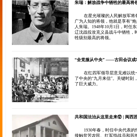
朱瑞：解放战争中牺牲的最高将
在星光璀璨的人民解放军将
广为人知的将领，他就是享有“炮
人朱瑞。1948年10月1日，时
辽沈战役攻克义县战斗中牺牲，时
牲级别最高的将领。
“全党服从中央” ——古田会议
在红四军领导层意见难以统
了中央的“九月来信”。关键时刻
了巨大威力。
1930年春，时任中央代表
接触贫苦农民、红军指战员和苏