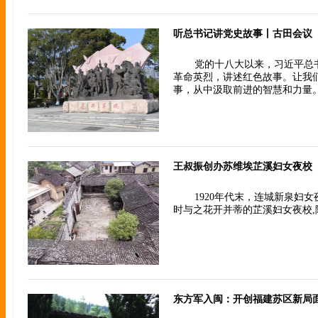
听总书记讲党史故事丨古田会议
党的十八大以来，习近平总
革命英烈，讲述红色故事。让我
事，从中汲取前进的智慧和力量
王叔振创办苏维埃芷溪妇女夜校
1920年代末，连城新泉妇
时与之花开并蒂的芷溪妇女夜校
东方军入闽：开创福建苏区新局