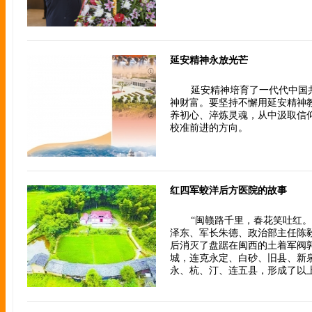
延安精神永放光芒
延安精神培育了一代代中国
神财富。要坚持不懈用延安精神
养初心、淬炼灵魂，从中汲取信
校准前进的方向。
红四军蛟洋后方医院的故事
“闽赣路千里，春花笑吐红。”
泽东、军长朱德、政治部主任陈
后消灭了盘踞在闽西的土着军阀
城，连克永定、白砂、旧县、新
永、杭、汀、连五县，形成了以