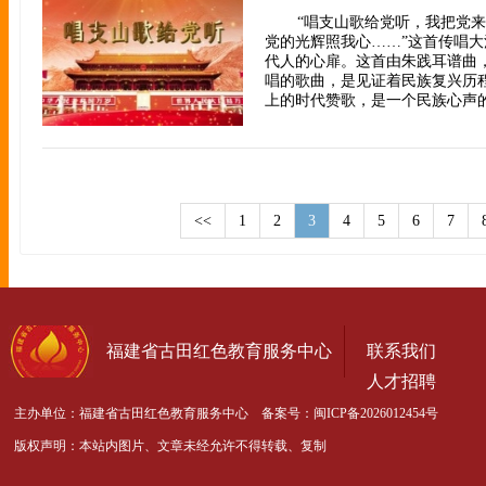
“唱支山歌给党听，我把党
党的光辉照我心……”这首传唱
代人的心扉。这首由朱践耳谱曲
唱的歌曲，是见证着民族复兴历
上的时代赞歌，是一个民族心声的
<<
1
2
3
4
5
6
7
福建省古田红色教育服务中心
联系我们
人才招聘
主办单位：福建省古田红色教育服务中心 备案号：
闽ICP备2026012454号
版权声明：本站内图片、文章未经允许不得转载、复制