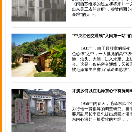
《闽西苏维埃的过去和将来》一
出来是工农的政府”，称赞闽西苏
裹粮”的天下。
“中央红色交通线”入闽第一站“伯
1931年，由于顾顺章的叛
色恐怖”之中，一大批党的高中
港、汕头、大浦，进入永定、上
金。这是一条秘密交通线，又被誉
被毛泽东主席誉为“革命血脉线”
才溪乡何以在毛泽东心中有沉甸
1956年的春天，毛泽东风
力行他一贯倡导的调查研究。当
要局副局长李质忠提出想回才溪
东内心深处一根柔软的神经……