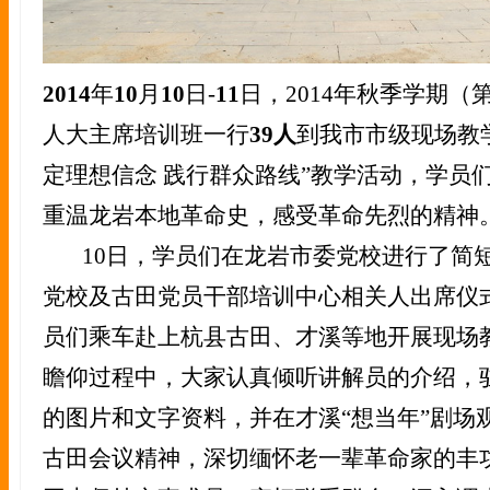
2014
年
10
月
10
日-
11
日，
2014
年秋季学期（
人大主席培训班一行
39
人
到我市市级现场教
定理想信念
践行群众路线”教学活动，学员
重温龙岩本地革命史，感受革命先烈的精神
10
日，学员们
在龙岩市委党校进行了简
党校及古田党员干部培训中心相关人出席仪
员们乘车赴上杭县古田、才溪等地开展现场
瞻仰过程中，大家认真
倾听讲解员的介绍，
的图片和文字资料，并在才溪“想当年”剧场
古田会议精神，深切缅怀老一辈革命家的丰